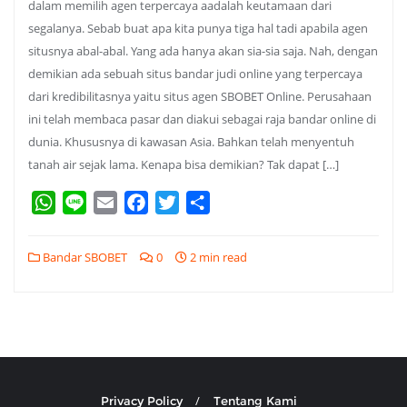
dalam memilih agen terpercaya aadalah keutamaan dari
segalanya. Sebab buat apa kita punya tiga hal tadi apabila agen
situsnya abal-abal. Yang ada hanya akan sia-sia saja. Nah, dengan
demikian ada sebuah situs bandar judi online yang terpercaya
dari kredibilitasnya yaitu situs agen SBOBET Online. Perusahaan
ini telah membaca pasar dan diakui sebagai raja bandar online di
dunia. Khususnya di kawasan Asia. Bahkan telah menyentuh
tanah air sejak lama. Kenapa bisa demikian? Tak dapat […]
WhatsApp
Line
Email
Facebook
Twitter
Share
Bandar SBOBET
0
2 min read
Privacy Policy
Tentang Kami