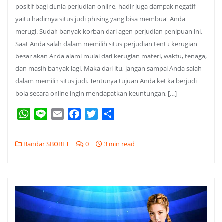
positif bagi dunia perjudian online, hadir juga dampak negatif
yaitu hadirnya situs judi phising yang bisa membuat Anda
merugi. Sudah banyak korban dari agen perjudian penipuan ini.
Saat Anda salah dalam memilih situs perjudian tentu kerugian
besar akan Anda alami mulai dari kerugian materi, waktu, tenaga,
dan masih banyak lagi. Maka dari itu, jangan sampai Anda salah
dalam memilih situs judi. Tentunya tujuan Anda ketika berjudi
bola secara online ingin mendapatkan keuntungan, […]
WhatsApp
Line
Email
Facebook
Twitter
Share
Bandar SBOBET
0
3 min read