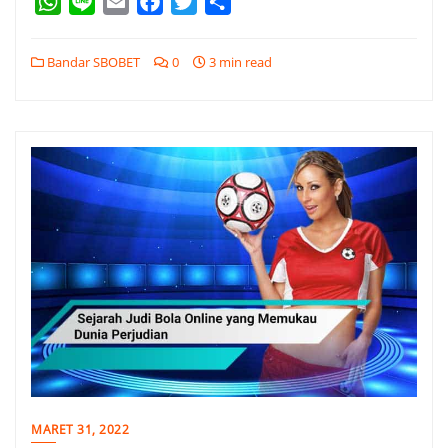
WhatsApp
Line
Email
Facebook
Twitter
Share
Bandar SBOBET
0
3 min read
MARET 31, 2022