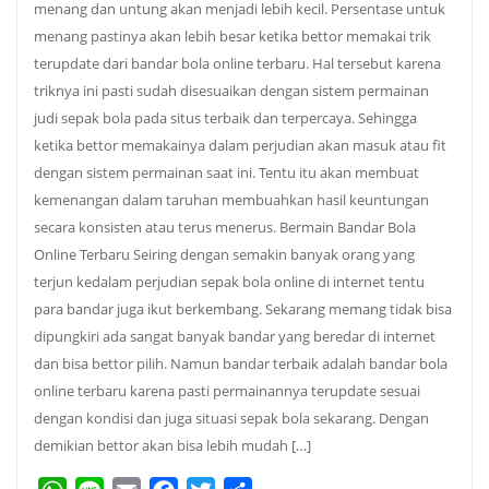
menang dan untung akan menjadi lebih kecil. Persentase untuk
menang pastinya akan lebih besar ketika bettor memakai trik
terupdate dari bandar bola online terbaru. Hal tersebut karena
triknya ini pasti sudah disesuaikan dengan sistem permainan
judi sepak bola pada situs terbaik dan terpercaya. Sehingga
ketika bettor memakainya dalam perjudian akan masuk atau fit
dengan sistem permainan saat ini. Tentu itu akan membuat
kemenangan dalam taruhan membuahkan hasil keuntungan
secara konsisten atau terus menerus. Bermain Bandar Bola
Online Terbaru Seiring dengan semakin banyak orang yang
terjun kedalam perjudian sepak bola online di internet tentu
para bandar juga ikut berkembang. Sekarang memang tidak bisa
dipungkiri ada sangat banyak bandar yang beredar di internet
dan bisa bettor pilih. Namun bandar terbaik adalah bandar bola
online terbaru karena pasti permainannya terupdate sesuai
dengan kondisi dan juga situasi sepak bola sekarang. Dengan
demikian bettor akan bisa lebih mudah […]