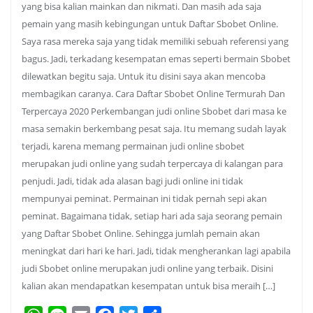
yang bisa kalian mainkan dan nikmati. Dan masih ada saja
pemain yang masih kebingungan untuk Daftar Sbobet Online.
Saya rasa mereka saja yang tidak memiliki sebuah referensi yang
bagus. Jadi, terkadang kesempatan emas seperti bermain Sbobet
dilewatkan begitu saja. Untuk itu disini saya akan mencoba
membagikan caranya. Cara Daftar Sbobet Online Termurah Dan
Terpercaya 2020 Perkembangan judi online Sbobet dari masa ke
masa semakin berkembang pesat saja. Itu memang sudah layak
terjadi, karena memang permainan judi online sbobet
merupakan judi online yang sudah terpercaya di kalangan para
penjudi. Jadi, tidak ada alasan bagi judi online ini tidak
mempunyai peminat. Permainan ini tidak pernah sepi akan
peminat. Bagaimana tidak, setiap hari ada saja seorang pemain
yang Daftar Sbobet Online. Sehingga jumlah pemain akan
meningkat dari hari ke hari. Jadi, tidak mengherankan lagi apabila
judi Sbobet online merupakan judi online yang terbaik. Disini
kalian akan mendapatkan kesempatan untuk bisa meraih […]