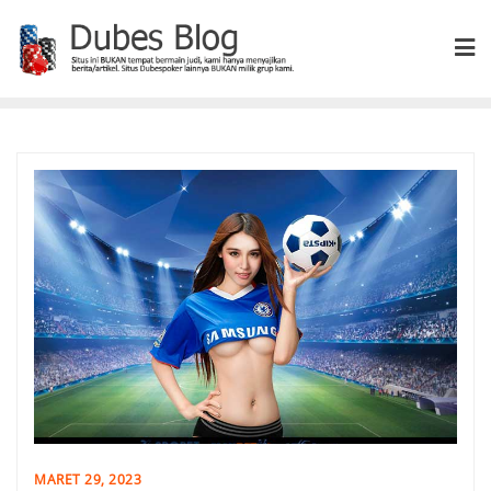
Skip
to
content
MARET 29, 2023