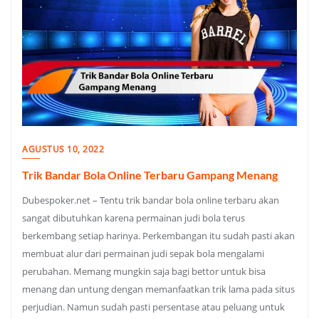
AGUSTUS 10, 2022
Trik Bandar Bola Online Terbaru Gampang Menang
Dubespoker.net – Tentu trik bandar bola online terbaru akan
sangat dibutuhkan karena permainan judi bola terus
berkembang setiap harinya. Perkembangan itu sudah pasti akan
membuat alur dari permainan judi sepak bola mengalami
perubahan. Memang mungkin saja bagi bettor untuk bisa
menang dan untung dengan memanfaatkan trik lama pada situs
perjudian. Namun sudah pasti persentase atau peluang untuk