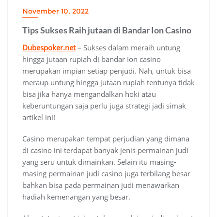
November 10, 2022
Tips Sukses Raih jutaan di Bandar Ion Casino
Dubespoker.net
– Sukses dalam meraih untung
hingga jutaan rupiah di bandar Ion casino
merupakan impian setiap penjudi. Nah, untuk bisa
meraup untung hingga jutaan rupiah tentunya tidak
bisa jika hanya mengandalkan hoki atau
keberuntungan saja perlu juga strategi jadi simak
artikel ini!
Casino merupakan tempat perjudian yang dimana
di casino ini terdapat banyak jenis permainan judi
yang seru untuk dimainkan. Selain itu masing-
masing permainan judi casino juga terbilang besar
bahkan bisa pada permainan judi menawarkan
hadiah kemenangan yang besar.