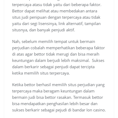
terpercaya atasu tidak yaitu dari beberapa faktor.
Bettor dapat melihat atau membedakan antara
situs judi penipuan dengan terpercaya atau tidak
yaitu dari segi lisensinya, link alternatif, tampilan
situsnya, dan banyak penjudi aktif.
Nah, sebelum memilih tempat untuk bermain
perjudian cobalah memperhatikan beberapa faktor
di atas agar bettor tidak merugi dan bisa meraih
keuntungan dalam berjudi lebih maksimal. Sukses
dalam berkarir sebagai penjudi dapat tercipta
ketika memilih situs terpercaya.
Ketika bettor berhasil memilih situs perjudian yang
terpercaya maka beragam keuntungan dalam
bermain judi bisa bettor rasakan. Termasuk bettor
bisa mendapatkan penghasilan lebih besar dan
sukses berkarir sebagai pejudi di bandar Ion casino.