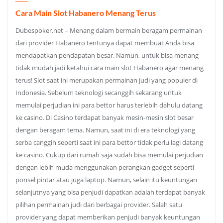
Cara Main Slot Habanero Menang Terus
Dubespoker.net – Menang dalam bermain beragam permainan
dari provider Habanero tentunya dapat membuat Anda bisa
mendapatkan pendapatan besar. Namun, untuk bisa menang
tidak mudah jadi ketahui cara main slot Habanero agar menang
terus! Slot saat ini merupakan permainan judi yang populer di
Indonesia. Sebelum teknologi secanggih sekarang untuk
memulai perjudian ini para bettor harus terlebih dahulu datang
ke casino. Di Casino terdapat banyak mesin-mesin slot besar
dengan beragam tema. Namun, saat ini di era teknologi yang
serba canggih seperti saat ini para bettor tidak perlu lagi datang
ke casino. Cukup dari rumah saja sudah bisa memulai perjudian
dengan lebih muda menggunakan perangkan gadget seperti
ponsel pintar atau juga laptop. Namun, selain itu keuntungan
selanjutnya yang bisa penjudi dapatkan adalah terdapat banyak
pilihan permainan judi dari berbagai provider. Salah satu
provider yang dapat memberikan penjudi banyak keuntungan