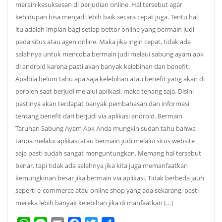
meraih kesuksesan di perjudian online. Hal tersebut agar
kehidupan bisa menjadi lebih baik secara cepat juga. Tentu hal
itu adalah impian bagi setiap bettor online yang bermain judi
pada situs atau agen online. Maka jika ingin cepat, tidak ada
salahnya untuk mencoba bermain judi melaui sabung ayam apk
di android karena pasti akan banyak kelebihan dan benefit.
Apabila belum tahu apa saja kelebihan atau benefit yang akan di
peroleh saat berjudi melalui aplikasi, maka tenang saja. Disini
pastinya akan terdapat banyak pembahasan dan informasi
tentang benefit dari berjudi via aplikasi android. Bermain
Taruhan Sabung Ayam Apk Anda mungkin sudah tahu bahwa
tanpa melalui aplikasi atau bermain judi melalui situs website
saja pasti sudah sangat menguntungkan. Memang hal tersebut
benar, tapi tidak ada salahnya jika kita juga memanfaatkan
kemungkinan besar jika bermain via aplikasi. Tidak berbeda jauh
seperti e-commerce atau online shop yang ada sekarang, pasti
mereka lebih banyak kelebihan jika di manfaatkan […]