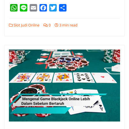
WhatsApp
Line
Email
Facebook
Twitter
Share
Slot Judi Online
0
3 min read