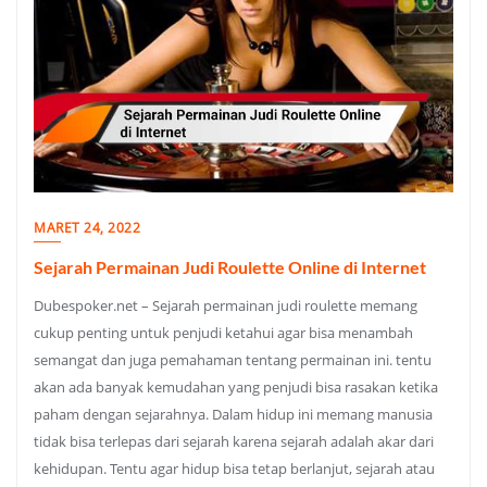
MARET 24, 2022
Sejarah Permainan Judi Roulette Online di Internet
Dubespoker.net – Sejarah permainan judi roulette memang
cukup penting untuk penjudi ketahui agar bisa menambah
semangat dan juga pemahaman tentang permainan ini. tentu
akan ada banyak kemudahan yang penjudi bisa rasakan ketika
paham dengan sejarahnya. Dalam hidup ini memang manusia
tidak bisa terlepas dari sejarah karena sejarah adalah akar dari
kehidupan. Tentu agar hidup bisa tetap berlanjut, sejarah atau