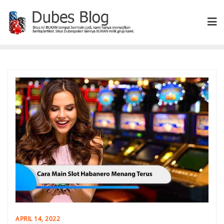
Skip
to
content
APRIL 14, 2022