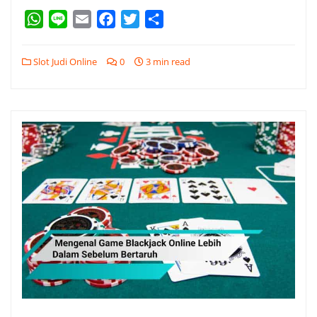
WhatsApp
Line
Email
Facebook
Twitter
Share
Slot Judi Online
0
3 min read