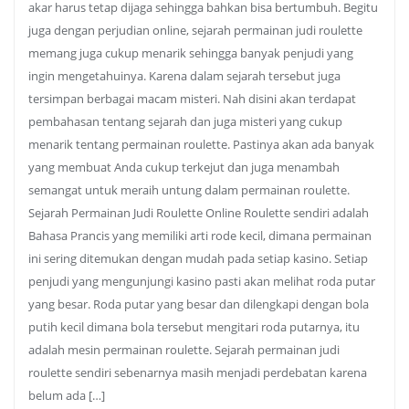
akar harus tetap dijaga sehingga bahkan bisa bertumbuh. Begitu
juga dengan perjudian online, sejarah permainan judi roulette
memang juga cukup menarik sehingga banyak penjudi yang
ingin mengetahuinya. Karena dalam sejarah tersebut juga
tersimpan berbagai macam misteri. Nah disini akan terdapat
pembahasan tentang sejarah dan juga misteri yang cukup
menarik tentang permainan roulette. Pastinya akan ada banyak
yang membuat Anda cukup terkejut dan juga menambah
semangat untuk meraih untung dalam permainan roulette.
Sejarah Permainan Judi Roulette Online Roulette sendiri adalah
Bahasa Prancis yang memiliki arti rode kecil, dimana permainan
ini sering ditemukan dengan mudah pada setiap kasino. Setiap
penjudi yang mengunjungi kasino pasti akan melihat roda putar
yang besar. Roda putar yang besar dan dilengkapi dengan bola
putih kecil dimana bola tersebut mengitari roda putarnya, itu
adalah mesin permainan roulette. Sejarah permainan judi
roulette sendiri sebenarnya masih menjadi perdebatan karena
belum ada […]