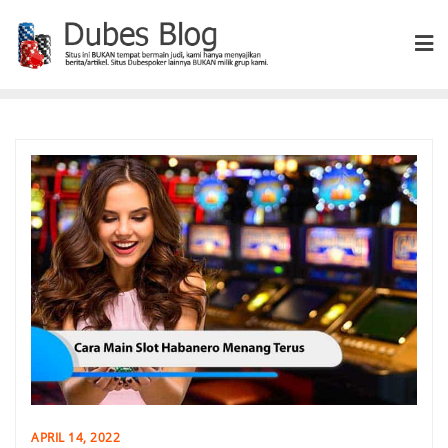
Skip
to
content
APRIL 14, 2022