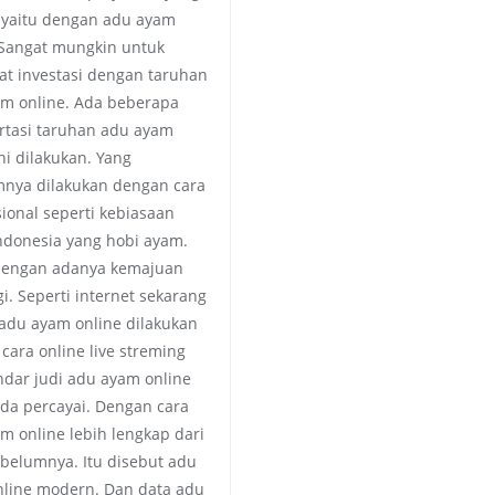
i yaitu dengan adu ayam
 Sangat mungkin untuk
 investasi dengan taruhan
m online. Ada beberapa
rtasi taruhan adu ayam
ni dilakukan. Yang
nya dilakukan dengan cara
ional seperti kebiasaan
ndonesia yang hobi ayam.
dengan adanya kemajuan
i. Seperti internet sekarang
i adu ayam online dilakukan
cara online live streming
ndar judi adu ayam online
da percayai. Dengan cara
m online lebih lengkap dari
belumnya. Itu disebut adu
line modern. Dan data adu