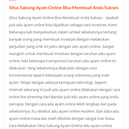
Situs Sabung Ayam Online Bisa Membuat Anda Sukses
Situs Sabung Ayam Online Bisa Membuat Anda Sukses – Apakah
judi adu ayam online bisa dijadikan sebagai cara investasi. Kami
beberapa kali menyebutkan dalam artikel sebelumnya tentang
banyak orang yang membuat investasi dengan melakukan
perjudian yang unik ini yaitu dengan adu ayam online. Sangat
mungkin untuk membuat investasi dengan taruhan adu ayam
online. Ada beberapa transportasi taruhan adu ayam online ini
dilakukan. Yang sebelumnya dilakukan dengan cara
konvensional seperti kebiasaan orang indonesia yang hobi
ayam. Tetapi dengan adanya kemajuan teknologi. Seperti
internet sekarang ini judi adu ayam online dilakukan dengan cara
online live streming dari Bandar judi adu ayam online yang anda
percayai. Dengan cara adu ayam online lebih lengkap dari pada
sebelumnya. Itu disebut adu ayam online modern. Dan data adu
ayam online masa lalu telah dikelola dengan sangat luar biasa.
Cara Melakukan Situs Sabung Ayam Online Adu ayam online